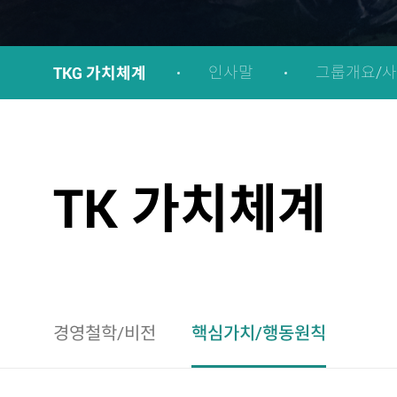
TKG 가치체계
인사말
그룹개요/
TK 가치체계
경영철학/비전
핵심가치/행동원칙