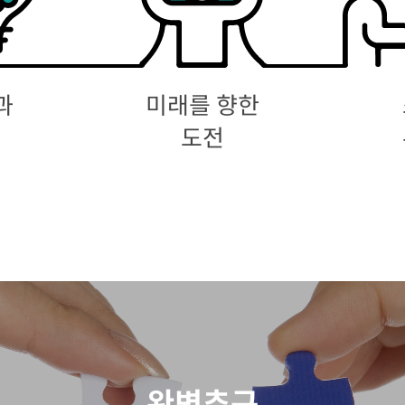
과
미래를 향한
임
도전
완벽추구