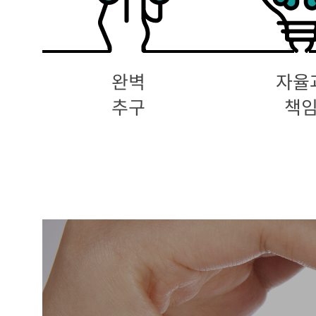
완벽
자율
추구
책