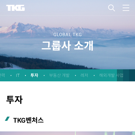
GLOBAL TKG
그룹사 소개
투자
전력
IT
부동산 개발
레저
해외개발 사업
투자
TKG벤처스