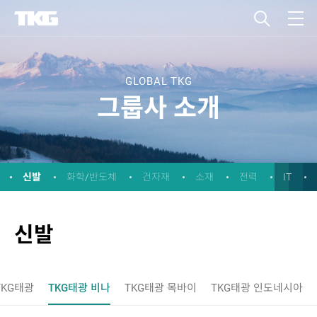
GLOBAL TKG
그룹사 소개
신발
화학/반도체
건자재
소재
전력
IT
신발
TKG태광
TKG태광 비나
TKG태광 목바이
TKG태광 인도네시아