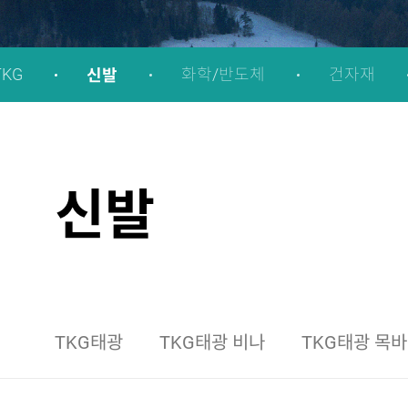
신발
KG
화학/반도체
건자재
신발
TKG태광
TKG태광 비나
TKG태광 목