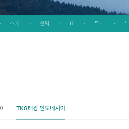
소재
전력
IT
투자
부
바이
TKG태광 인도네시아